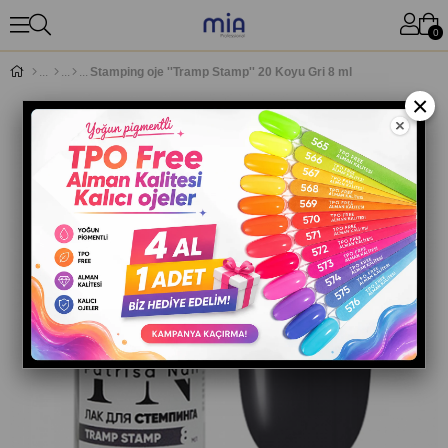
0
Stamping oje ''Tramp Stamp'' 20 Koyu Gri 8 ml
×