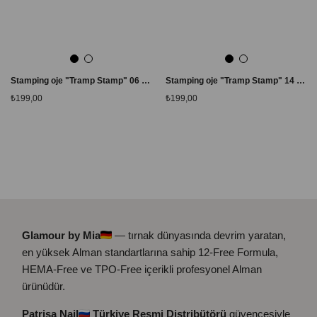
Stamping oje "Tramp Stamp" 06 Sarı 8 ml
Stamping oje "Tramp Stamp" 14 Lacivert 10 ml
₺199,00
₺199,00
Glamour by Mia
— tırnak dünyasında devrim yaratan,
en yüksek Alman standartlarına sahip 12-Free Formula,
HEMA-Free ve TPO-Free içerikli profesyonel Alman
ürünüdür.
Patrisa Nail
Türkiye Resmi Distribütörü
güvencesiyle