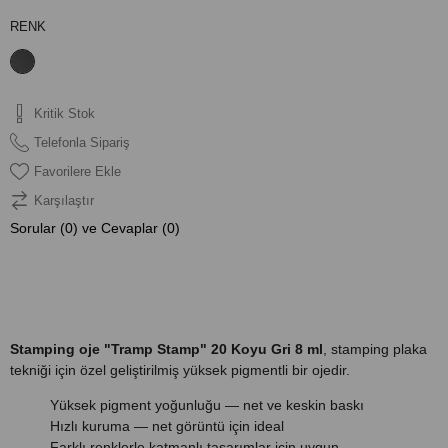
RENK
Kritik Stok
Telefonla Sipariş
Favorilere Ekle
Karşılaştır
Sorular (0) ve Cevaplar (0)
ÜRÜN ÖZELLIKLERI
Stamping oje "Tramp Stamp" 20 Koyu Gri 8 ml
, stamping plaka
tekniği için özel geliştirilmiş yüksek pigmentli bir ojedir.
Yüksek pigment yoğunluğu — net ve keskin baskı
Hızlı kuruma — net görüntü için ideal
Farklı renklerle katmanlı tasarımlar için uygun