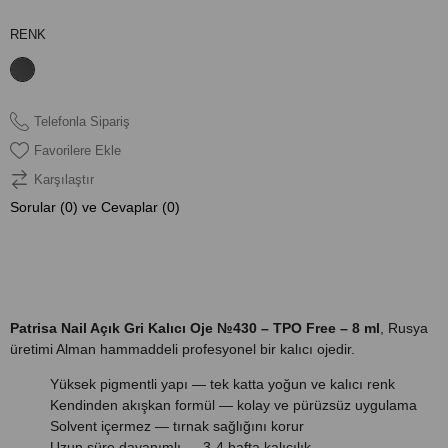
RENK
Telefonla Sipariş
Favorilere Ekle
Karşılaştır
Sorular (0) ve Cevaplar (0)
ÜRÜN ÖZELLIKLERI
Patrisa Nail Açık Gri Kalıcı Oje №430 – TPO Free – 8 ml
, Rusya
üretimi Alman hammaddeli profesyonel bir kalıcı ojedir.
Yüksek pigmentli yapı — tek katta yoğun ve kalıcı renk
Kendinden akışkan formül — kolay ve pürüzsüz uygulama
Solvent içermez — tırnak sağlığını korur
Uzun süre dayanımlı — 3-4 hafta kalıcılık