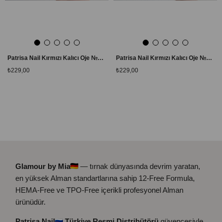
Patrisa Nail Kırmızı Kalıcı Oje №150 – TPO Free – 8 ml
Patrisa Nail Kırmızı Kalıcı Oje №151 – TPO Free – 8 ml
₺229,00
₺229,00
Glamour by Mia
— tırnak dünyasında devrim yaratan,
en yüksek Alman standartlarına sahip 12-Free Formula,
HEMA-Free ve TPO-Free içerikli profesyonel Alman
ürünüdür.
Patrisa Nail
Türkiye Resmi Distribütörü
güvencesiyle