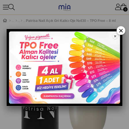
0
Patrisa Nail Açık Gri Kalıcı Oje №430 – TPO Free – 8 ml
×