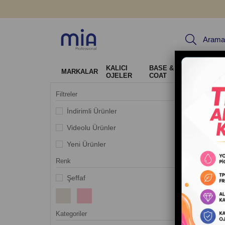
KALICI
BASE & TOP
Jel Sis
MARKALAR
OJELER
COAT
Tırnak 
Filtreler
İndirimli Ürünler
Videolu Ürünler
Profesyo
Yeni Ürünler
yüksek v
tırnak p
Renk
tırnakla
Şeffaf
hemen k
Liqu
Kategoriler