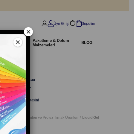
Üye Girişi
Sepetim
×
İndirimli
Paketleme & Dolum
r
BLOG
Ürünler
Malzemeleri
lığı ön plana çıkaran
ayan bu teknoloji,
görünümlü protez
 Professional kalitesini
asayfa
Jel Sistemleri ve Protez Tırnak Ürünleri
Liquid Gel