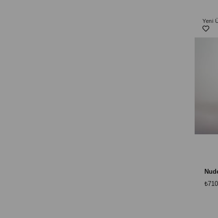
Yeni 
₺710