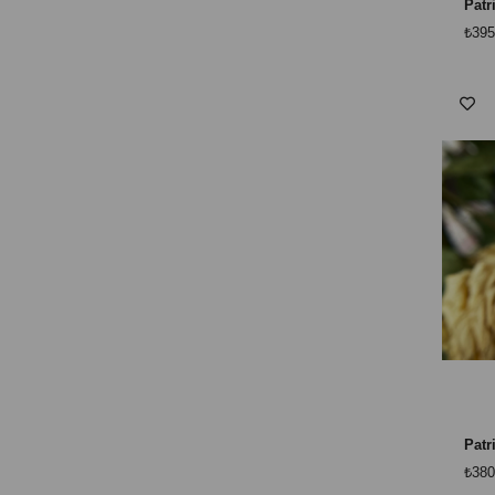
₺395
₺380