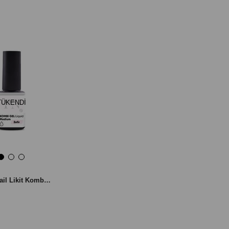
TÜKENDI
Patrisa Nail Likit Kombi jel - Zefir