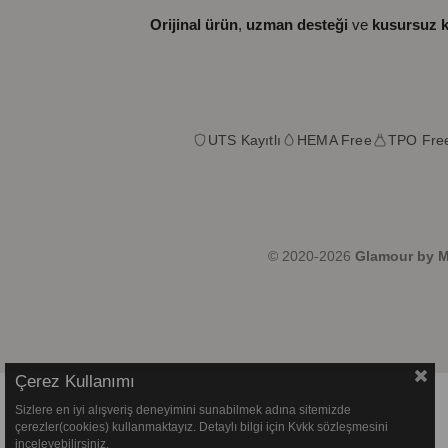
Orijinal ürün
,
uzman desteği
ve
kusursuz k
UTS Kayıtlı
HEMA Free
TPO Fre
© 2020-2026
Glamour by Mi
Çerez Kullanımı
Sizlere en iyi alışveriş deneyimini sunabilmek adına sitemizde
çerezler(cookies) kullanmaktayız. Detaylı bilgi için Kvkk sözleşmesini
inceleyebilirsiniz.