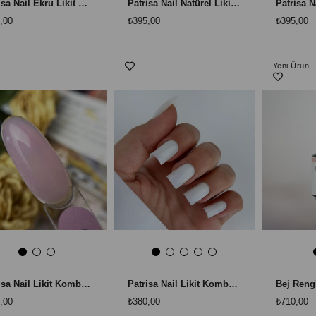
Patrisa Nail Ekru Likit Tırnak Jeli Ekru
Patrisa Nail Natürel Likit Tırnak Jeli
,00
₺395,00
₺395,00
Yeni Ürün
Patrisa Nail Likit Kombi Jel - Candy
Patrisa Nail Likit Kombi Jel - Salt -Rakı Beyazı rengi 12 ml
Bej Rengi
,00
₺380,00
₺710,00