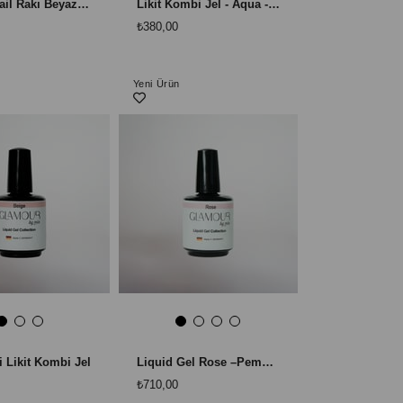
Patrisa Nail Rakı Beyazı Likit Kombi Jeli
Likit Kombi Jel - Aqua -Şeffaf Rengi 12 ml
₺380,00
Yeni Ürün
 Likit Kombi Jel
Liquid Gel Rose –Pembe rengi profesyonel likit jel (Builder Gel / Yapılandırıcı Jel)
₺710,00