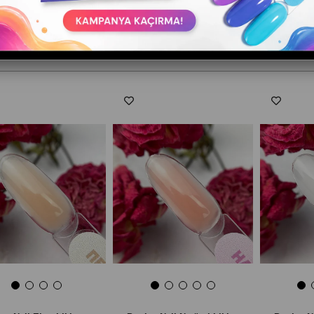
ELEME
11 Ürün
Stoktakiler
Ürün Adına Göre (Z<A)
Ürün A