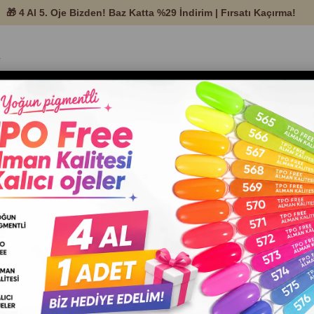
temleri ve Protez
Nail Art
Tırnak Ekipman ve
Setle
Ürünleri
Malzemeleri
Aksesuarları
nel tırnak mimarisinde devrim yaratan,
9-Free
ve
TPO-Free
formülleriyle sağ
iskoziteli serimizle tanışın. Akma yapmayan dokusuyla mükemmel kontrol sağl
lağını maksimum düzeyde güçlendirerek çatlamayan, ultra dayanıklı ve doğal 
r tasarlamanıza olanak tanır. Alerji dostu içeriğiyle uzmanların vazgeçilmezi Mia
eşfedin!
id Gel
An