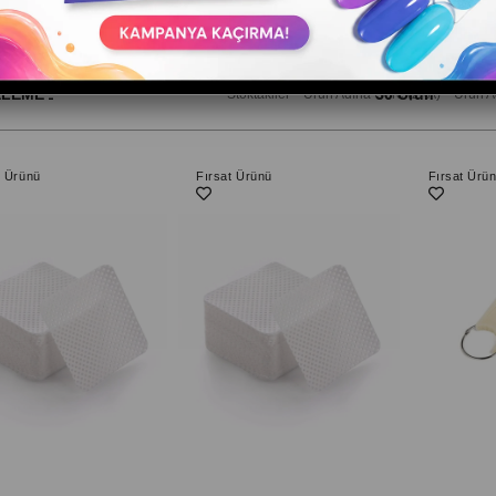
ELEME
30 Ürün
Stoktakiler
Ürün Adına Göre (Z<A)
Ürün A
t Ürünü
Fırsat Ürünü
Fırsat Ürü