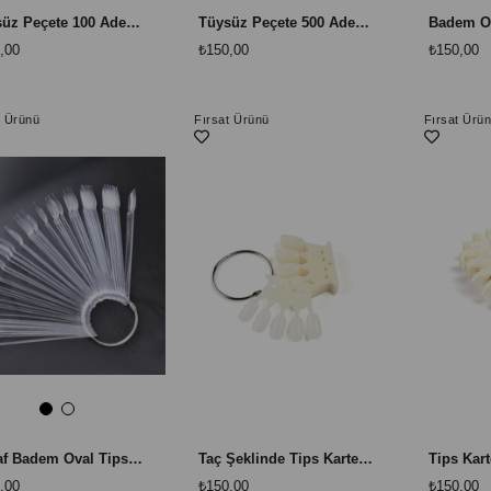
Tüysüz Peçete 100 Adet - Manikür ve Protez Tırnak İçin Temizlik Mendili
Tüysüz Peçete 500 Adet Büyük Paket - Profesyonel Manikür ve Protez Tırnak Temizlik Mendili
,00
₺150,00
₺150,00
t Ürünü
Fırsat Ürünü
Fırsat Ürü
Şeffaf Badem Oval Tips Kartela 50 Adet - Jel ve Nail Art Gösterim Seti
Taç Şeklinde Tips Kartela 10 Adet Paket - 50 Renk İçin Tırnak Gösterim Seti
,00
₺150,00
₺150,00