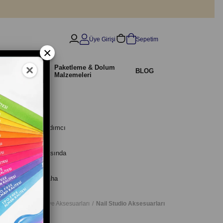
Üye Girişi
Sepetim
×
İndirimli
Paketleme & Dolum
r
BLOG
Ürünler
Malzemeleri
 kolaylaştıran yardımcı
ri ve uygulama sırasında
alışma alanınızı daha
Tırnak Ekipman ve Aksesuarları
Nail Studio Aksesuarları