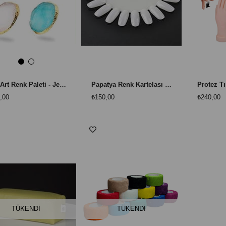
Nail Art Renk Paleti - Jel, Boya ve Karışım İçin Profesyonel Çalışma Paleti
Papatya Renk Kartelası Kemik Rengi 5 Adet - 100 Tırnak Gösterim Çarkı
,00
₺150,00
₺240,00
TÜKENDI
TÜKENDI