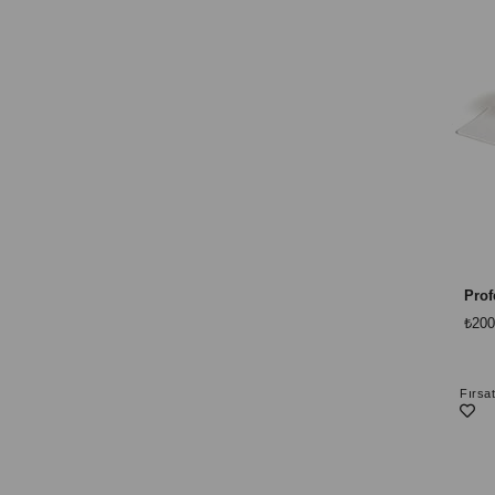
₺200
Fırsa