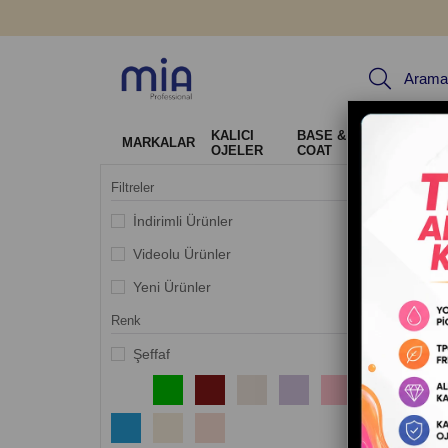
KALICI
BASE & TOP
Jel Sis
MARKALAR
OJELER
COAT
Tırnak 
Filtreler
İndirimli Ürünler
Videolu Ürünler
Nail Stu
ürünleri 
Yeni Ürünler
Bu aland
Renk
konfor s
Şeffaf
Hem salo
düzenli,
Nail