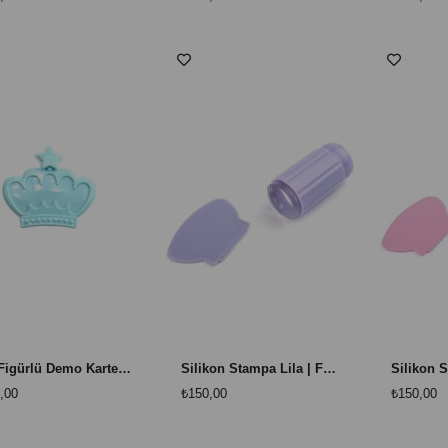
Taç Figürlü Demo Kartela – Hazır Boyalı Nail Art Tips Sergileme Kartı
Silikon Stampa Lila | Frenç ve Stamping Ürünü
,00
₺150,00
₺150,00