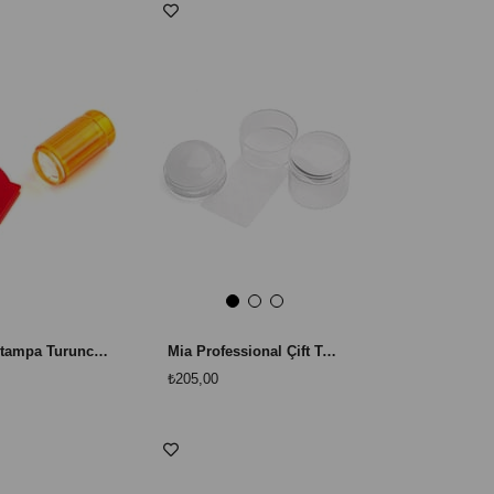
Silikon Stampa Turuncu | Frenç ve Stamping İçin
Mia Professional Çift Taraflı Stamping Seti — Stamp + Scraper Nail Art
₺205,00