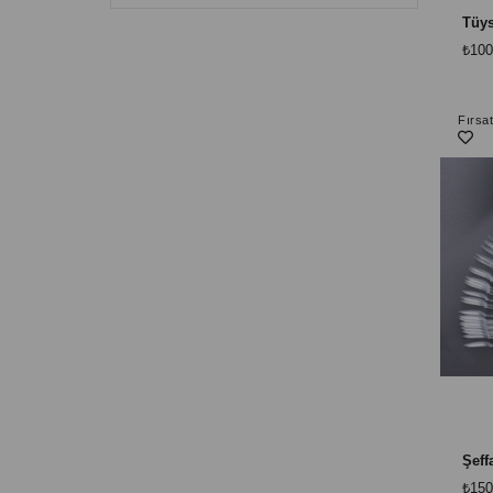
₺100
Fırsa
₺150