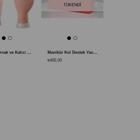
TÜKENDI
Protez Tırnak ve Kalıcı Oje Eğitim El Mankeni - Nail Art Uygulama Eğitim Eli
Manikür Kol Destek Yastığı Kırmızı - Konforlu El ve Kol Dayama Yastığı
₺400,00