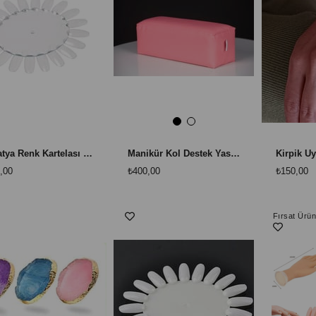
Papatya Renk Kartelası Şeffaf 5 Adet - 100 Tırnak Gösterim Çarkı
Manikür Kol Destek Yastığı Pembe - Konforlu El ve Kol Dayama Yastığı
,00
₺400,00
₺150,00
Fırsat Ürü