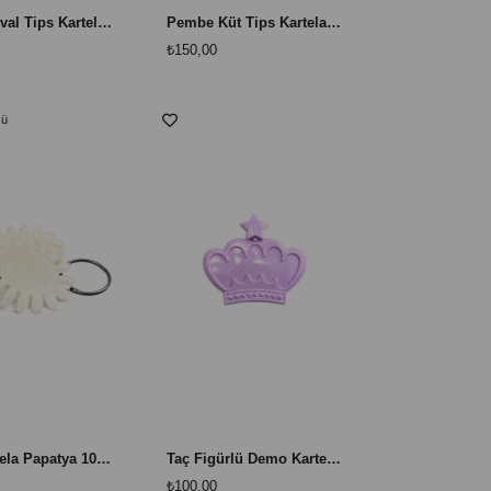
Badem Oval Tips Kartela 50 Adet - Tırnak Renk ve Tasarım Gösterim Seti
Pembe Küt Tips Kartela 50 Adet - Tırnak Renk ve Tasarım Gösterim Seti
₺150,00
nü
Tips Kartela Papatya 10 Adet Takımı - Renk ve Nail Art Gösterim Seti
Taç Figürlü Demo Kartela – Hazır Boyalı Nail Art Tips Sergileme Kartı
₺100,00