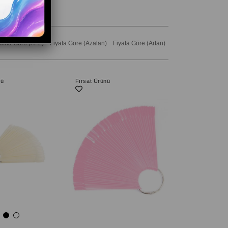
dına Göre (A>Z)
Fiyata Göre (Azalan)
Fiyata Göre (Artan)
nü
Fırsat Ürünü