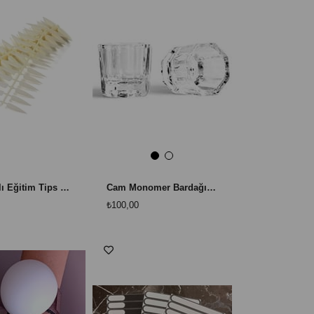
Çıkartmalı Eğitim Tips Kartelası 240 Adet - Tırnak Çalışma ve Gösterim Seti
Cam Monomer Bardağı - Akrilik Likit İçin Profesyonel Dappen Dish
₺100,00