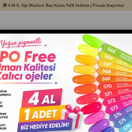
temleri ve Protez
Nail Art
Tırnak Ekipman ve
Setle
Ürünleri
Malzemeleri
Aksesuarları
dio Aksesuarları kategorisinde, profesyonel manikür ve nail art uygulamalarını
bir arada bulabilirsiniz.
a tip standları, eğitim eli, çalışma paletleri, sunum aparatları, display ürünle
ağlayan pratik aksesuarlar yer alır.
n kullanımı hem de profesyonel eğitim süreçleri için ideal olan bu ürünler, ç
 daha işlevsel ve daha profesyonel hale getirmenize yardımcı olur.
 Studio Aksesuarları
Anasayfa