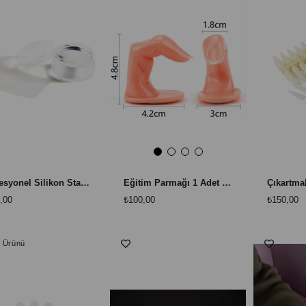
Profesyonel Silikon Stampa Kapaklı Set – 3 Parça
Eğitim Parmağı 1 Adet - Protez Tırnak ve Nail Art Çalışma Parmağı
,00
₺100,00
₺150,00
t Ürünü