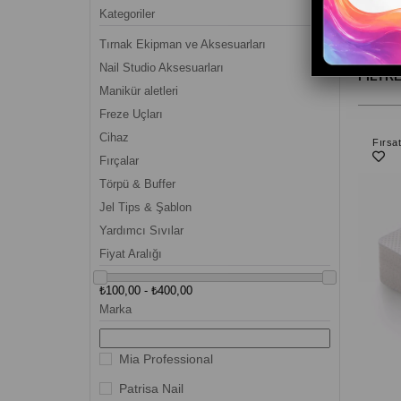
Kategoriler
Tırnak Ekipman ve Aksesuarları
Nail Studio Aksesuarları
FILTR
Manikür aletleri
Freze Uçları
Cihaz
Fırsa
Fırçalar
Törpü & Buffer
Jel Tips & Şablon
Yardımcı Sıvılar
Fiyat Aralığı
₺100,00 - ₺400,00
Marka
Mia Professional
Patrisa Nail