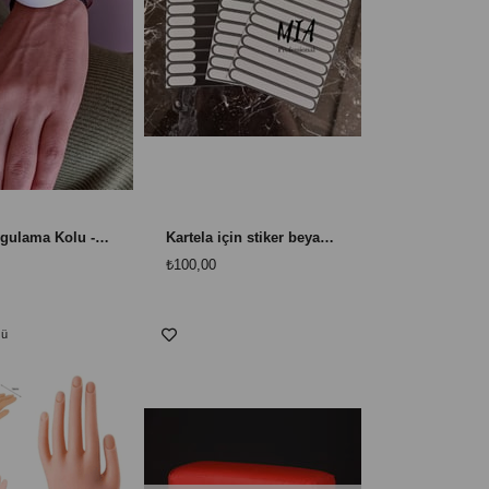
Kirpik Uygulama Kolu - Kirpik Eğitimi ve Çalışma Mankeni
Kartela için stiker beyaz 10 adet
₺100,00
nü