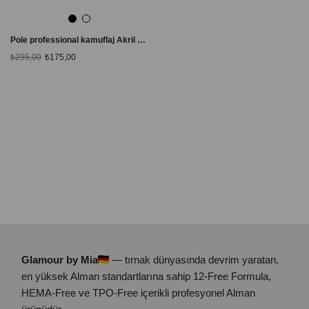
Pole professional kamuflaj Akril Akışkan Jel # 07 Ekru
₺295,00
₺175,00
Glamour by Mia
— tırnak dünyasında devrim yaratan,
en yüksek Alman standartlarına sahip 12-Free Formula,
HEMA-Free ve TPO-Free içerikli profesyonel Alman