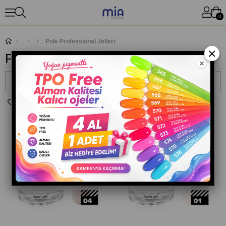
0
Pole Professional Jelleri
×
Pole Professional Jelleri
Sıralama
Filtreleme
TÜKENDI
TÜKENDI