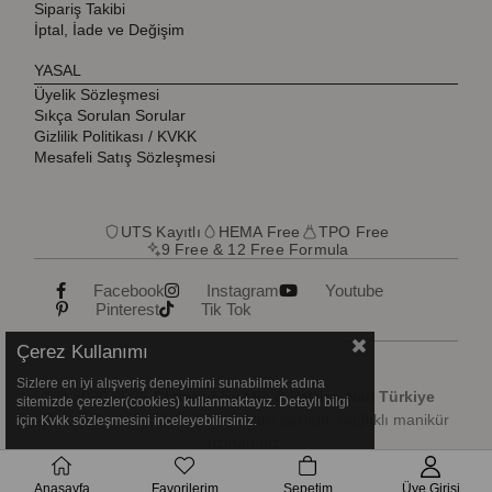
Sipariş Takibi
İptal, İade ve Değişim
YASAL
Üyelik Sözleşmesi
Sıkça Sorulan Sorular
Gizlilik Politikası / KVKK
Mesafeli Satış Sözleşmesi
UTS Kayıtlı
HEMA Free
TPO Free
9 Free & 12 Free Formula
Facebook
Instagram
Youtube
Pinterest
Tik Tok
Çerez Kullanımı
Sizlere en iyi alışveriş deneyimini sunabilmek adına
© 2020-2026
Glamour by Mia & Patrisa Nail Türkiye
sitemizde çerezler(cookies) kullanmaktayız. Detaylı bilgi
Resmi Distribütörü
. Tüm hakları saklıdır. Sağlıklı manikür
için Kvkk sözleşmesini inceleyebilirsiniz.
uzmanınız.
Anasayfa
Favorilerim
Sepetim
Üye Girişi