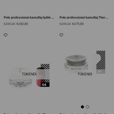
Pole professional kamuflaj Işıltılı Ekru-Beyaz Polijel Milky way 04
Pole professional kamuflaj Thermo Akril Jel # 01
₺295,00
₺150,00
₺295,00
₺175,00
TÜKENDI
TÜKENDI