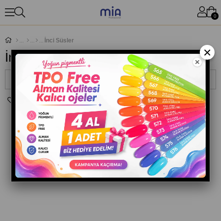
0
İnci Süsler
×
İnci Süsler
Sıralama
Filtreleme
TÜKENDI