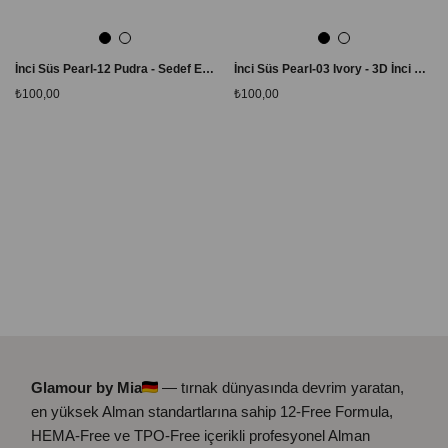
İnci Süs Pearl-12 Pudra - Sedef Efektli Nail Art Tırnak Süsleme Tozu
İnci Süs Pearl-03 Ivory - 3D İnci Nail Art Tırnak Süsü
₺100,00
₺100,00
Glamour by Mia
— tırnak dünyasında devrim yaratan,
en yüksek Alman standartlarına sahip 12-Free Formula,
HEMA-Free ve TPO-Free içerikli profesyonel Alman