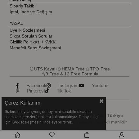
Sipariş Takibi
İptal, İade ve Değişim
YASAL
Üyelik Sözleşmesi
Sıkça Sorulan Sorular
Gizlilik Politikası / KVKK
Mesafeli Satış Sözleşmesi
UTS Kayıtlı
HEMA Free
TPO Free
9 Free & 12 Free Formula
Facebook
Instagram
Youtube
Pinterest
Tik Tok
Çerez Kullanımı
Sizlere en iyi alışveriş deneyimini sunabilmek adına
© 2020-2026
Glamour by Mia & Patrisa Nail Türkiye
sitemizde çerezler(cookies) kullanmaktayız. Detaylı bilgi
Resmi Distribütörü
. Tüm hakları saklıdır. Sağlıklı manikür
için Kvkk sözleşmesini inceleyebilirsiniz.
uzmanınız.