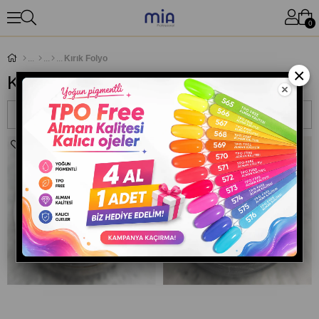
0
Kırık Folyo
×
Kırık Folyo
Sıralama
Filtreleme