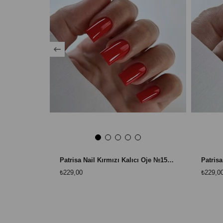
Patrisa Nail Kırmızı Kalıcı Oje №150 – TPO Free – 8 ml
₺229,00
₺229,0