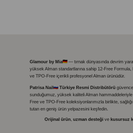
Glamour by Mia
— tırnak dünyasında devrim yara
yüksek Alman standartlarına sahip 12-Free Formula
ve TPO-Free içerikli profesyonel Alman ürünüdür.
Patrisa Nail
Türkiye Resmi Distribütörü
güvence
sunduğumuz, yüksek kaliteli Alman hammaddeleriyle ü
Free ve TPO-Free koleksiyonlarımızla birlikte, sağlığ
tutan en geniş ürün yelpazesini keşfedin.
Orijinal ürün
,
uzman desteği
ve
kusursuz k