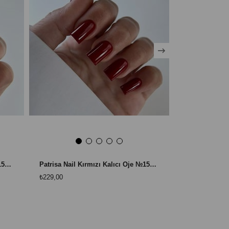
Patrisa Nail Kırmızı Kalıcı Oje №152 – TPO Free – 8 ml
Patrisa Nail Kırmızı Kalıcı Oje №153 – TPO Free – 8 ml
₺229,00
₺229,00