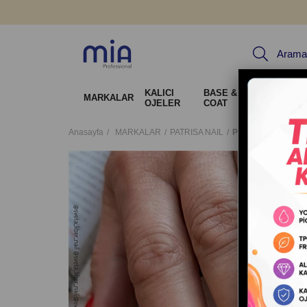
KALICI
BASE & TOP
Jel Sis
MARKALAR
OJELER
COAT
Tırnak 
Anasayfa
MARKALAR
PATRISA NAIL
Patrisa Nail Krem 