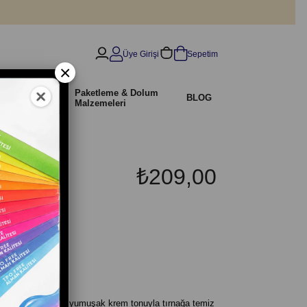
Üye Girişi
Sepetim
×
İndirimli
Paketleme & Dolum
r
BLOG
Ürünler
Malzemeleri
₺209,00
e
TPO Free – 8 ml, yumuşak krem tonuyla tırnağa temiz