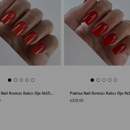
Patrisa Nail Kırmızı Kalıcı Oje №151 – TPO Free – 8 ml
0
₺229,00