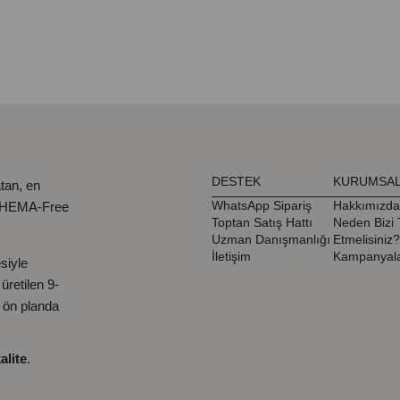
DESTEK
KURUMSA
tan, en
WhatsApp Sipariş
Hakkımızda
, HEMA-Free
Toptan Satış Hattı
Neden Bizi 
Uzman Danışmanlığı
Etmelisiniz?
İletişim
Kampanyala
siyle
retilen 9-
ı ön planda
alite
.