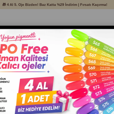
temleri ve Protez
Nail Art
Tırnak Ekipman ve
Setle
Ürünleri
Malzemeleri
Aksesuarları
Kalıcı Oje №303 – TPO Free – 8 ml
Patrisa Nail
Krem Kalıcı Oj
№303 – TPO
Free – 8 ml
Barkod
:
20000639
Patrisa Nail Krem Kalıcı Oje №303 – 