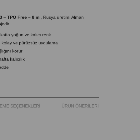
3 – TPO Free – 8 ml
, Rusya üretimi Alman
jedir.
katta yoğun ve kalıcı renk
 kolay ve pürüzsüz uygulama
lığını korur
fta kalıcılık
adde
yağ ve tozu alın.
/ UV 2 dk kürleyin.
EME SEÇENEKLERI
ÜRÜN ÖNERILERI
LED 1 dk / UV 2 dk kürleyin.
/ UV 2 dk kürleyin.