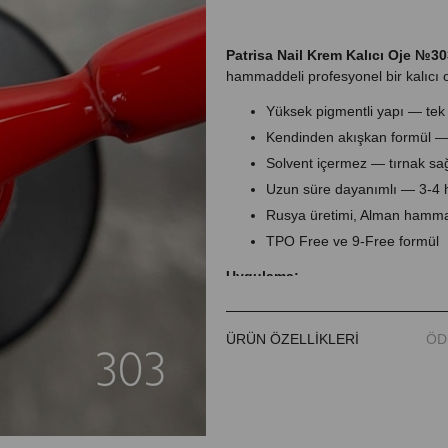
Patrisa Nail Krem Kalıcı Oje №30
hammaddeli profesyonel bir kalıcı o
Yüksek pigmentli yapı — tek 
Kendinden akışkan formül —
Solvent içermez — tırnak sağ
Uzun süre dayanımlı — 3-4 ha
Rusya üretimi, Alman hamm
TPO Free ve 9-Free formül
Uygulama:
1. Tırnağı hazırlayın: şekillendirin, 
2. Primer uygulayın, bekleyin.
3. Base coat uygulayın — LED 1 dk 
ÜRÜN ÖZELLIKLERI
ÖD
4. Kalıcı ojeyi tek kat uygulayın — 
5. Top coat uygulayın — LED 90 sn 