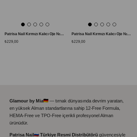
Patrisa Nail Kırmızı Kalıcı Oje №150 – TPO Free – 8 ml
Patrisa Nail Kırmızı Kalıcı Oje №151 – TPO Free – 8 ml
₺229,00
₺229,00
Glamour by Mia
— tırnak dünyasında devrim yaratan,
en yüksek Alman standartlarına sahip 12-Free Formula,
HEMA-Free ve TPO-Free içerikli profesyonel Alman
ürünüdür.
Patrisa Nail
Türkiye Resmi Distribütörü
güvencesiyle