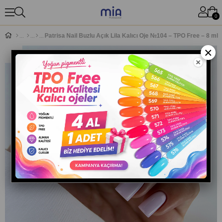
0
Patrisa Nail Buzlu Açık Lila Kalıcı Oje №104 – TPO Free – 8 ml
×