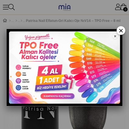
0
Patrisa Nail Eflatun-Gri Kalıcı Oje №V14 – TPO Free – 8 ml
×