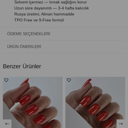
Solvent içermez — tırnak sağlığını korur
Uzun süre dayanımlı — 3-4 hafta kalıcılık
Rusya üretimi, Alman hammadde
TPO Free ve 9-Free formül
Uygulama:
ÖDEME SEÇENEKLERI
1. Tırnağı hazırlayın: şekillendirin, yağ ve tozu alın.
2. Primer uygulayın, bekleyin.
ÜRÜN ÖNERILERI
3. Base coat uygulayın — LED 1 dk / UV 2 dk kürleyin.
4. Kalıcı ojeyi tek kat uygulayın — LED 1 dk / UV 2 dk kürleyin.
5. Top coat uygulayın — LED 90 sn / UV 2 dk kürleyin.
Benzer Ürünler