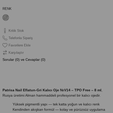
RENK
Kritik Stok
Telefonla Sipariş
Favorilere Ekle
Karşılaştır
Sorular (0) ve Cevaplar (0)
ÜRÜN ÖZELLIKLERI
Patrisa Nail Eflatun-Gri Kalıcı Oje №V14 – TPO Free – 8 ml
,
Rusya üretimi Alman hammaddeli profesyonel bir kalıcı ojedir.
Yüksek pigmentli yapı — tek katta yoğun ve kalıcı renk
Kendinden akışkan formül — kolay ve pürüzsüz uygulama