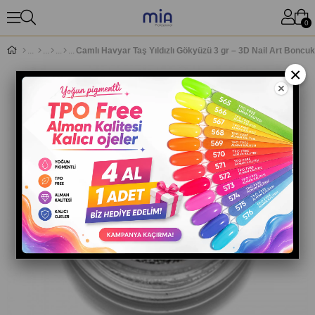
0
Camlı Havyar Taş Yıldızlı Gökyüzü 3 gr – 3D Nail Art Bonc
×