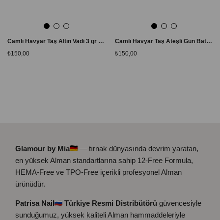
Camlı Havyar Taş Altın Vadi 3 gr – 3D Nail Art Boncuk Süsleme
Camlı Havyar Taş Ateşli Gün Batımı 3 gr – 3D Nail Art Boncuk Süsleme
₺150,00
₺150,00
Glamour by Mia
— tırnak dünyasında devrim yaratan,
en yüksek Alman standartlarına sahip 12-Free Formula,
HEMA-Free ve TPO-Free içerikli profesyonel Alman
ürünüdür.
Patrisa Nail
Türkiye Resmi Distribütörü
güvencesiyle
sunduğumuz, yüksek kaliteli Alman hammaddeleriyle