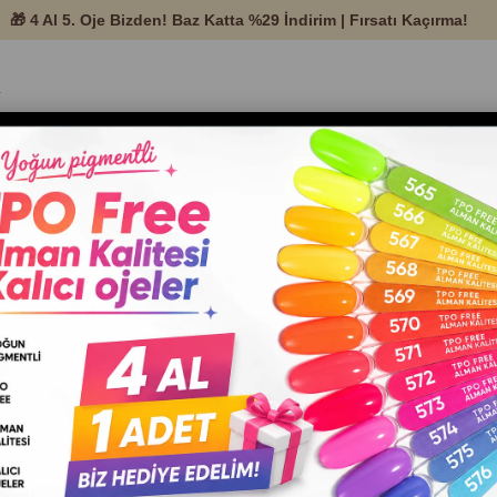
temleri ve Protez
Nail Art
Tırnak Ekipman ve
Setle
Ürünleri
Malzemeleri
Aksesuarları
Japon kağıt Törpü geniş dikdörtgen beyaz 80/80
Japon kağıt
Törpü geniş
dikdörtgen
beyaz 80/80
Barkod
:
4627145903551
İndirim Oranı
:
%
37
İndirim