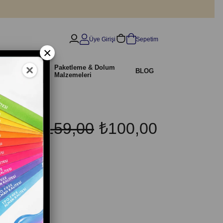
Üye Girişi
Sepetim
×
İndirimli
Paketleme & Dolum
r
BLOG
Ürünler
Malzemeleri
₺159,00
₺100,00