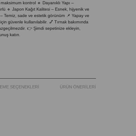
 maksimum kontrol 🔹 Dayanıklı Yapı –
lü 🔹 Japon Kağıt Kalitesi – Esnek, hijyenik ve
– Temiz, sade ve estetik görünüm 📌 Yapay ve
 için güvenle kullanılabilir. 💅 Tırnak bakımında
azgeçilmezdir. 👉 Şimdi sepetinize ekleyin,
unuş katın.
EME SEÇENEKLERI
ÜRÜN ÖNERILERI