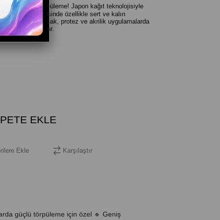
 Profesyonel Törpüleme! Japon kağıt teknolojisiyle
grit özelliği sayesinde özellikle sert ve kalın
e sağlar. Yapay tırnak, protez ve akrilik uygulamalarda
reli kullanım sunar.
rilere Ekle
Karşılaştır
larda güçlü törpüleme için özel 🔹 Geniş