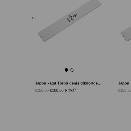
Japon kağıt Törpü geniş dikdörtgen beyaz 100/100
%37
₺159,00
₺100,00
₺159,0