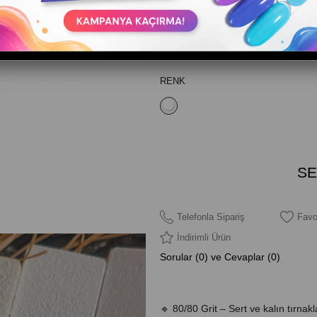
✨ Güç ve Kontrol – Sert Tırnaklar İçin
üretilmiş geniş dikdörtgen törpü, 80/80 
tırnaklarda hızlı ve etkili şekillendirm
ideal olup, dayanıklı yapısıyla uzun sü
RENK
Telefonla Sipariş
Favo
İndirimli Ürün
Sorular (0) ve Cevaplar (0)
🔹 80/80 Grit – Sert ve kalın tırnak