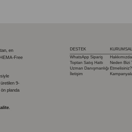
DESTEK
KURUMSA
tan, en
WhatsApp Sipariş
Hakkımızda
, HEMA-Free
Toptan Satış Hattı
Neden Bizi 
Uzman Danışmanlığı
Etmelisiniz?
İletişim
Kampanyala
siyle
retilen 9-
ı ön planda
alite
.