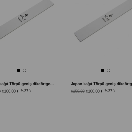
Japon kağıt Törpü geniş dikdörtgen beyaz 120/240
%37
%37
0
₺100,00
₺159,00
₺100,00