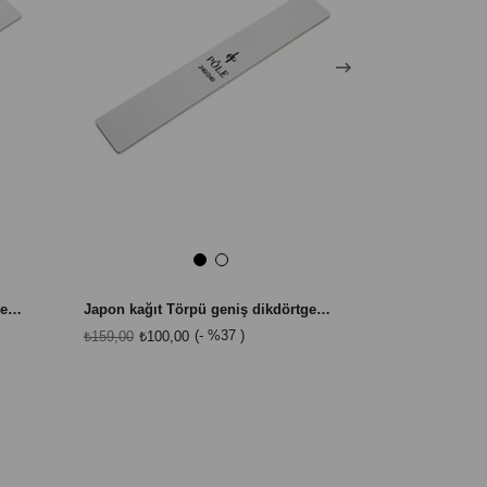
Japon kağıt Törpü geniş dikdörtgen beyaz 180/240
Japon kağıt Törpü geniş dikdörtgen beyaz 240/240
%37
₺159,00
₺100,00
₺159,00
₺100,