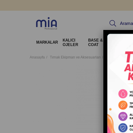
KALICI
BASE & TOP
Jel Sis
MARKALAR
OJELER
COAT
Tırnak 
Anasayfa
Tırnak Ekipman ve Aksesuarları
Törpü & Buffer