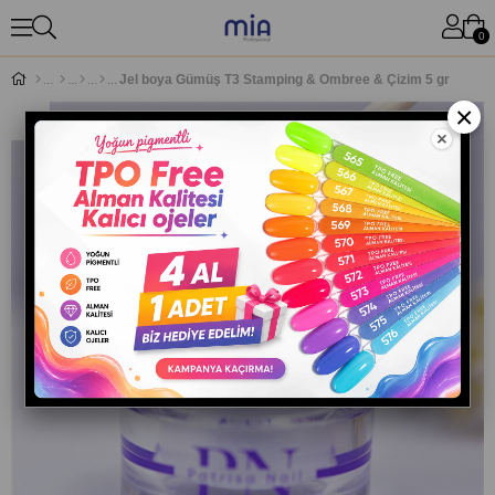
0
Jel boya Gümüş T3 Stamping & Ombree & Çizim 5 gr
×