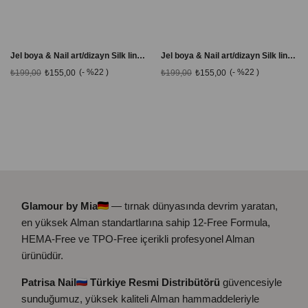
Jel boya & Nail art/dizayn Silk line 04 lacivert 6 ml.
Jel boya & Nail art/dizayn Silk line 05 pembe 6 ml. Örümcek ağı
%22
%22
₺199,00
₺155,00
₺199,00
₺155,00
Glamour by Mia
— tırnak dünyasında devrim yaratan,
en yüksek Alman standartlarına sahip 12-Free Formula,
HEMA-Free ve TPO-Free içerikli profesyonel Alman
ürünüdür.
Patrisa Nail
Türkiye Resmi Distribütörü
güvencesiyle
sunduğumuz, yüksek kaliteli Alman hammaddeleriyle