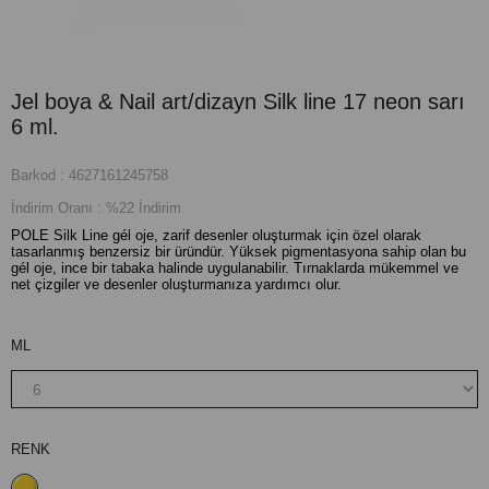
Jel boya & Nail art/dizayn Silk line 17 neon sarı
6 ml.
Barkod
:
4627161245758
İndirim Oranı
:
%
22
İndirim
POLE Silk Line gél oje, zarif desenler oluşturmak için özel olarak
tasarlanmış benzersiz bir üründür. Yüksek pigmentasyona sahip olan bu
gél oje, ince bir tabaka halinde uygulanabilir. Tırnaklarda mükemmel ve
net çizgiler ve desenler oluşturmanıza yardımcı olur.
ML
RENK