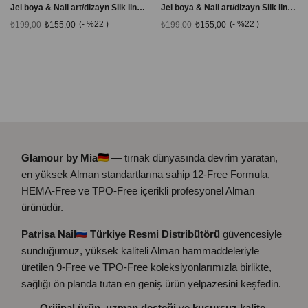
Jel boya & Nail art/dizayn Silk line 04 lacivert 6 ml.
Jel boya & Nail art/dizayn Silk line 05 pembe 6 ml. Örümcek ağı
%22
%22
₺199,00
₺155,00
₺199,00
₺155,00
Glamour by Mia
— tırnak dünyasında devrim yaratan,
en yüksek Alman standartlarına sahip 12-Free Formula,
HEMA-Free ve TPO-Free içerikli profesyonel Alman
ürünüdür.
Patrisa Nail
Türkiye Resmi Distribütörü
güvencesiyle
sunduğumuz, yüksek kaliteli Alman hammaddeleriyle
üretilen 9-Free ve TPO-Free koleksiyonlarımızla birlikte,
sağlığı ön planda tutan en geniş ürün yelpazesini keşfedin.
Orijinal ürün
,
uzman desteği
ve
kusursuz kalite
.