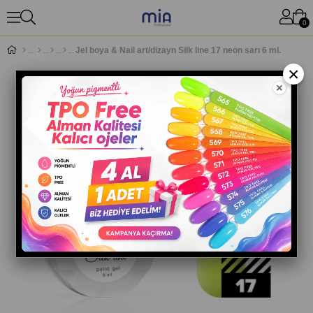
0
Jel boya & Nail art/dizayn Silk line 17 neon sarı 6 ml.
×