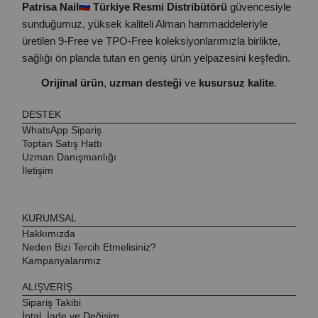
Patrisa Nail
Türkiye Resmi Distribütörü
güvencesiyle
sunduğumuz, yüksek kaliteli Alman hammaddeleriyle
üretilen 9-Free ve TPO-Free koleksiyonlarımızla birlikte,
sağlığı ön planda tutan en geniş ürün yelpazesini keşfedin.
Orijinal ürün
,
uzman desteği
ve
kusursuz kalite
.
DESTEK
WhatsApp Sipariş
Toptan Satış Hattı
Uzman Danışmanlığı
İletişim
KURUMSAL
Hakkımızda
Neden Bizi Tercih Etmelisiniz?
Kampanyalarımız
ALIŞVERİŞ
Sipariş Takibi
İptal, İade ve Değişim