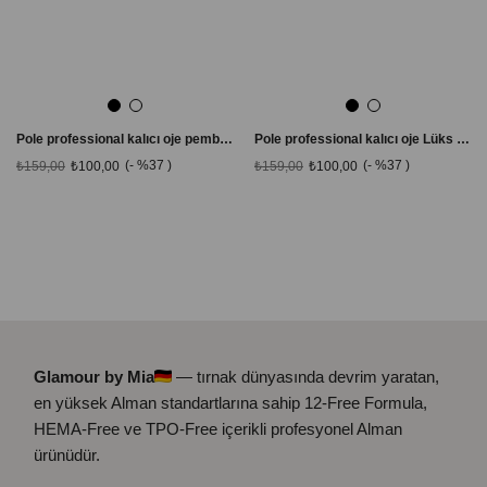
Pole professional kalıcı oje pembe Lüks by France 064 - 10 ml.
Pole professional kalıcı oje Lüks by France 097 - 10 ml.
%37
%37
₺159,00
₺100,00
₺159,00
₺100,00
Glamour by Mia
— tırnak dünyasında devrim yaratan,
en yüksek Alman standartlarına sahip 12-Free Formula,
HEMA-Free ve TPO-Free içerikli profesyonel Alman
ürünüdür.