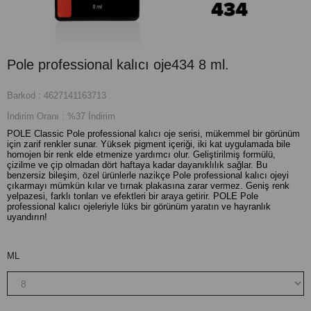
Pole professional kalıcı oje434 8 ml.
Barkod
:
4627141163713
İndirim Oranı
:
%
37
İndirim
POLE Classic Pole professional kalıcı oje serisi, mükemmel bir görünüm
için zarif renkler sunar. Yüksek pigment içeriği, iki kat uygulamada bile
homojen bir renk elde etmenize yardımcı olur. Geliştirilmiş formülü,
çizilme ve çip olmadan dört haftaya kadar dayanıklılık sağlar. Bu
benzersiz bileşim, özel ürünlerle nazikçe Pole professional kalıcı ojeyi
çıkarmayı mümkün kılar ve tırnak plakasına zarar vermez. Geniş renk
yelpazesi, farklı tonları ve efektleri bir araya getirir. POLE Pole
professional kalıcı ojeleriyle lüks bir görünüm yaratın ve hayranlık
uyandırın!
ML