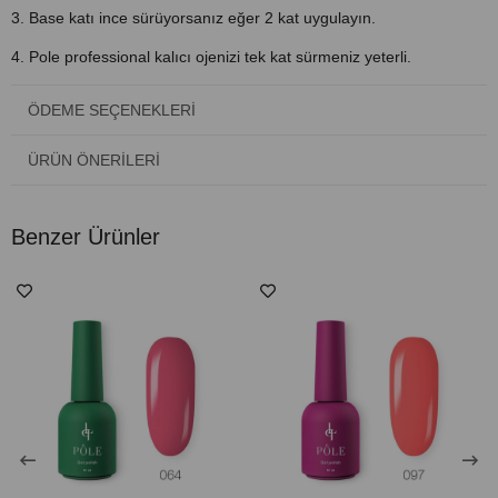
3. Base katı ince sürüyorsanız eğer 2 kat uygulayın.
4. Pole professional kalıcı ojenizi tek kat sürmeniz yeterli.
Sürüldükten sonra kurutma lambasında bekletilmedir. LED - 1 dak /
UV - 2 dak.
ÖDEME SEÇENEKLERI
5. Top kat uygulayın, lambaya yerleştirin. LED - 1 dak / UV - 2 dak.
ÜRÜN ÖNERILERI
Gerekirse yapışkanlığı silin.
Benzer Ürünler