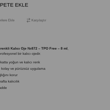
rilere Ekle
Karşılaştır
i renkli Kalıcı Oje №872 – TPO Free – 8 ml
,
fesyonel bir kalıcı ojedir.
katta yoğun ve kalıcı renk
 kolay ve pürüzsüz uygulama
lığını korur
fta kalıcılık
adde
yağ ve tozu alın.