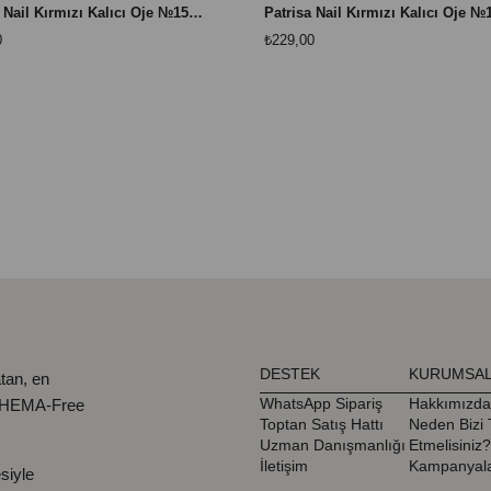
Patrisa Nail Kırmızı Kalıcı Oje №151 – TPO Free – 8 ml
0
₺229,00
DESTEK
KURUMSA
tan, en
WhatsApp Sipariş
Hakkımızda
, HEMA-Free
Toptan Satış Hattı
Neden Bizi 
Uzman Danışmanlığı
Etmelisiniz?
İletişim
Kampanyala
siyle