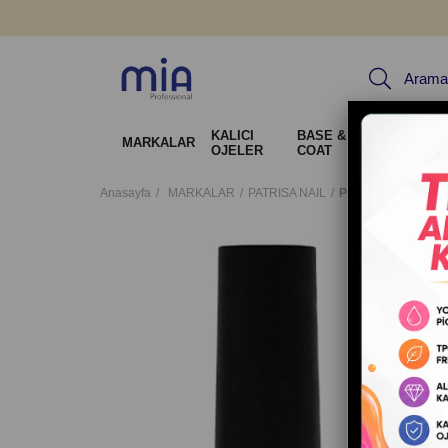
KALICI
BASE & TOP
Jel Sis
MARKALAR
OJELER
COAT
Tırnak 
Anasayfa
MARKALAR
PATRISA NAIL
Patrisa Nail Lavant