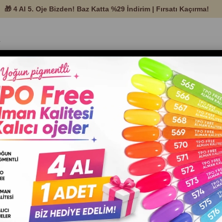
temleri ve Protez
Nail Art
Tırnak Ekipman ve
Setle
Ürünleri
Malzemeleri
Aksesuarları
a alt tonlu gri renkli Kalıcı Oje №872 – TPO Free – 8 ml
Patrisa Nail
Lavanta alt ton
gri renkli Kalıcı
Oje №872 –
TPO Free – 8
ml