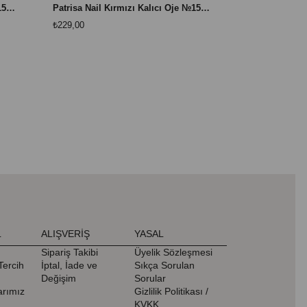
Patrisa Nail Kırmızı Kalıcı Oje №152 – TPO Free – 8 ml
Patrisa Nail Kırmızı Kalıcı Oje №153 – TPO Free – 8 ml
₺229,00
₺229,00
L
ALIŞVERİŞ
YASAL
Sipariş Takibi
Üyelik Sözleşmesi
Tercih
İptal, İade ve
Sıkça Sorulan
Değişim
Sorular
rımız
Gizlilik Politikası /
KVKK