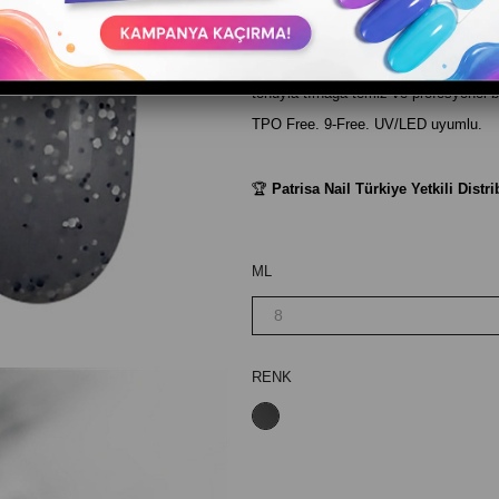
Barkod
:
20033170
Patrisa Nail Lavanta alt tonlu gri ren
tonuyla tırnağa temiz ve profesyonel b
TPO Free. 9-Free. UV/LED uyumlu.
🏆
Patrisa Nail Türkiye Yetkili Distr
ML
RENK