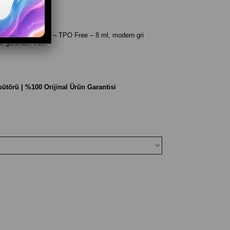
kli Kalıcı Oje №872 – TPO Free – 8 ml, modern gri
ir görünüm verir.
ibütörü | %100 Orijinal Ürün Garantisi