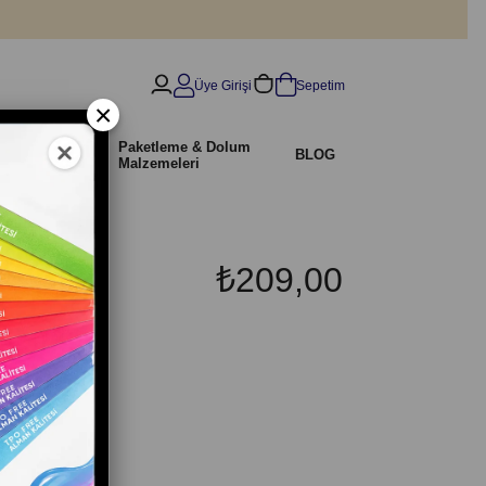
Üye Girişi
Sepetim
×
İndirimli
Paketleme & Dolum
r
BLOG
Ürünler
Malzemeleri
₺209,00
lu