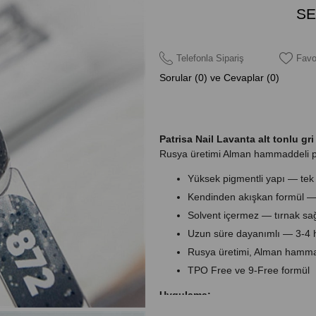
Telefonla Sipariş
Favo
Sorular (0) ve Cevaplar (0)
Patrisa Nail Lavanta alt tonlu gr
Rusya üretimi Alman hammaddeli pro
Yüksek pigmentli yapı — tek 
Kendinden akışkan formül —
Solvent içermez — tırnak sağ
Uzun süre dayanımlı — 3-4 ha
Rusya üretimi, Alman hamm
TPO Free ve 9-Free formül
Uygulama:
1. Tırnağı hazırlayın: şekillendirin, 