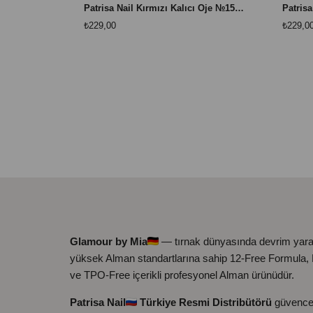
Patrisa Nail Kırmızı Kalıcı Oje №150 – TPO Free – 8 ml
₺229,00
₺229,0
Glamour by Mia
— tırnak dünyasında devrim yara
yüksek Alman standartlarına sahip 12-Free Formula
ve TPO-Free içerikli profesyonel Alman ürünüdür.
Patrisa Nail
Türkiye Resmi Distribütörü
güvence