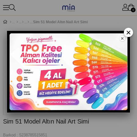
0
Sim 51 Model Altın Nail Art Simi
×
Sim 51 Model Altın Nail Art Simi
Barkod
:
5238785515851