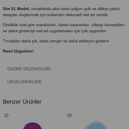
Sim 51 Model
, tırnaklarda altın tonlu yoğun ışıltı ve dikkat çekici
detaylar oluşturmak için kullanılan dekoratif nail art simidir.
Özellikle özel gün manikürleri, davet tasarımları, yılbaşı konseptleri
ve daha gösterişli nail art uygulamaları için çok uygundur.
Tırnakları daha şık, daha zengin ve daha etkileyici gösterir.
Nasıl Uygulanır:
Tırnağa baz uygulayıp kurutun.
ÖDEME SEÇENEKLERI
İstediğiniz zemin rengini sürün.
Yüzey yapışkanken simi serpin.
ÜRÜN ÖNERILERI
Tüm yüzeyde ya da detay bölgelere uygulayın.
Benzer Ürünler
Fazla simi temizleyin.
Top coat ile sabitleyin.