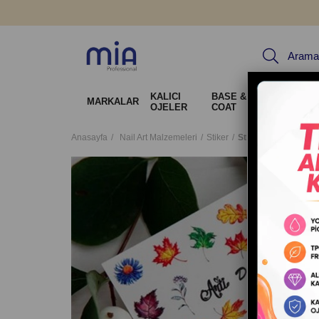
KALICI
BASE & TOP
Jel Sis
MARKALAR
OJELER
COAT
Tırnak 
Anasayfa
Nail Art Malzemeleri
Stiker
Stiker 3D Arti Deco 