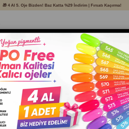
temleri ve Protez
Nail Art
Tırnak Ekipman ve
Setle
Ürünleri
Malzemeleri
Aksesuarları
- 46
Stiker 3D Arti
Deco - 46
Barkod
:
2000054320015
Nail art sticker kullanımı, tırnak tasa
profesyonel gösterir. Uygulaması kolay
sağlar, manikürü kısa sürede daha güzel
RENK