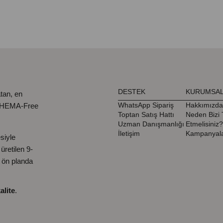
DESTEK
KURUMSA
tan, en
WhatsApp Sipariş
Hakkımızda
, HEMA-Free
Toptan Satış Hattı
Neden Bizi 
Uzman Danışmanlığı
Etmelisiniz?
İletişim
Kampanyala
siyle
retilen 9-
ı ön planda
alite
.