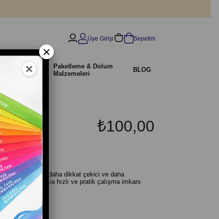
Üye Girişi
Sepetim
×
İndirimli
Paketleme & Dolum
r
BLOG
Ürünler
Malzemeleri
₺100,00
rımlarını daha şık, daha dikkat çekici ve daha
 olduğu için ustaya hızlı ve pratik çalışma imkanı
 hale getirir.