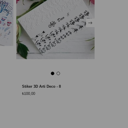
Stiker 3D Arti Deco - 8
Stiker Arti 12
₺100,00
₺100,00