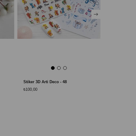
Stiker 3D Arti Deco - 48
Stiker 3D Arti
₺100,00
₺100,00