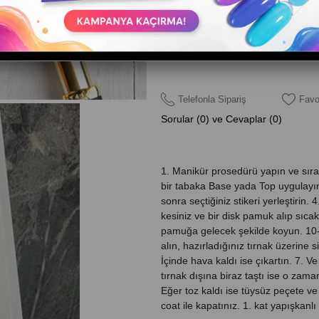
Telefonla Sipariş
Favo
Sorular (0) ve Cevaplar (0)
1. Manikür prosedürü yapın ve sıral
bir tabaka Base yada Top uygulayın 
sonra seçtiğiniz stikeri yerleştirin. 
kesiniz ve bir disk pamuk alıp sıcak 
pamuğa gelecek şekilde koyun. 10-1
alın, hazırladığınız tırnak üzerine si
İçinde hava kaldı ise çıkartın. 7. 
tırnak dışına biraz taştı ise o zama
Eğer toz kaldı ise tüysüz peçete ve 
coat ile kapatınız. 1. kat yapışkanl