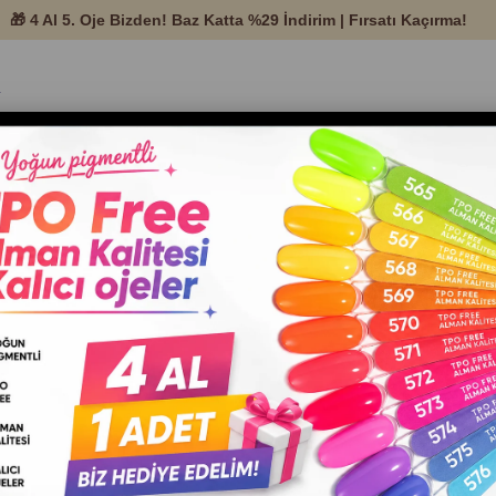
temleri ve Protez
Nail Art
Tırnak Ekipman ve
Setle
Ürünleri
Malzemeleri
Aksesuarları
Stiker Arti 198
Barkod
:
8343431258297
Nail art sticker kullanımı, tırnak tasa
profesyonel gösterir. Uygulaması kolay
sağlar, manikürü kısa sürede daha güzel
RENK