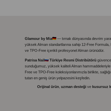
Glamour by Mia
— tırnak dünyasında devrim yara
yüksek Alman standartlarına sahip 12-Free Formula
ve TPO-Free içerikli profesyonel Alman ürünüdür.
Patrisa Nail
Türkiye Resmi Distribütörü
güvence
sunduğumuz, yüksek kaliteli Alman hammaddeleriyle ü
Free ve TPO-Free koleksiyonlarımızla birlikte, sağlığ
tutan en geniş ürün yelpazesini keşfedin.
Orijinal ürün
,
uzman desteği
ve
kusursuz k