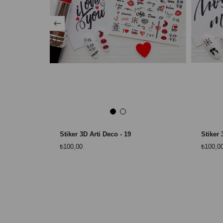
Stiker 3D Arti Deco - 19
Stiker 
₺100,00
₺100,0