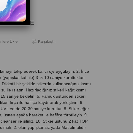
rilere Ekle
Karşılaştır
amayı takip ederek kalıcı oje uygulayın. 2. İnce
(yapışkat katı ile) 3. 5-10 saniye kuruttuktan
4. Dikkatli bir şekilde stikerda kullanacağınız kısmı
su ile ıslatın. Hazırladığınız stikeri kağıt kısmı
5 saniye bekletin. 5. Pamuk üstünden stikeri
likon fırça ile hafifçe kaydırarak yerleştirin. 6.
Ve UV Led de 20-30 saniye kuruttun 8. Stiker eğer
n, üstten aşağa hareket ile hafifçe törpüleyin. 9.
cleanser ile siliniz. 10. Stiker üstünü 2 kat TOP
ı olmalı, 2. olan yapışkansız yada Mat olmalıdır