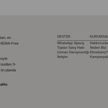
DESTEK
KURUMSA
tan, en
WhatsApp Sipariş
Hakkımızda
, HEMA-Free
Toptan Satış Hattı
Neden Bizi 
Uzman Danışmanlığı
Etmelisiniz?
İletişim
Kampanyala
siyle
retilen 9-
ı ön planda
alite
.