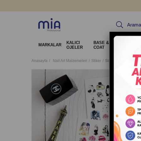
KALICI
BASE & TOP
Jel Sis
MARKALAR
OJELER
COAT
Tırnak 
Anasayfa
Nail Art Malzemeleri
Stiker
Stiker Arti 198