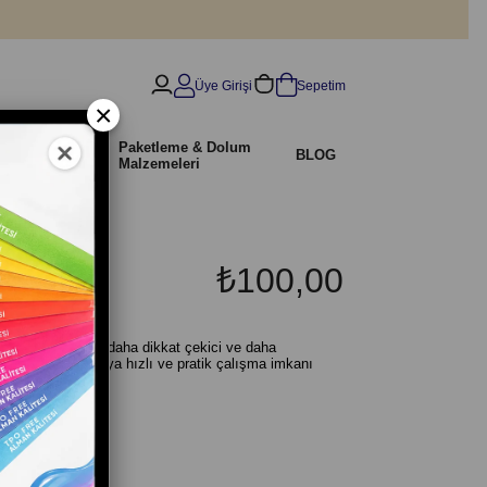
Üye Girişi
Sepetim
×
İndirimli
Paketleme & Dolum
r
BLOG
Ürünler
Malzemeleri
₺100,00
rımlarını daha şık, daha dikkat çekici ve daha
 olduğu için ustaya hızlı ve pratik çalışma imkanı
 hale getirir.