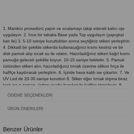
ÜRÜN ÖZELLIKLERI
1. Manikür prosedürü yapın ve sıralamayı takip ederek kalıcı oje
uygulayın. 2. İnce bir tabaka Base yada Top uygulayın (yapışkat
katı ile) 3. 5-10 saniye kuruttuktan sonra seçtiğiniz stikeri yerleştirin.
4. Dikkatli bir şekilde stikerda kullanacağınız kısmı kesiniz ve bir
disk pamuk alıp sıcak su ile ıslatın. Hazırladığınız stikeri kağıt kısmı
pamuğa gelecek şekilde koyun. 10-15 saniye bekletin. 5. Pamuk
üstünden stikeri alın, hazırladığınız tırnak üzerine silikon fırça ile
hafifçe kaydırarak yerleştirin. 6. İçinde hava kaldı ise çıkartın. 7. Ve
UV Led de 20-30 saniye kuruttun 8. Stiker eğer tırnak dışına biraz
taştı ise o zaman, üstten aşağa hareket ile hafifçe törpüleyin. 9.
Eğer toz kaldı ise tüysüz peçete ve cleanser ile siliniz. 10. Stiker
ÖDEME SEÇENEKLERI
üstünü 2 kat TOP coat ile kapatınız. 1. kat yapışkanlı olmalı, 2. olan
yapışkansız yada Mat olmalıdır
ÜRÜN ÖNERILERI
Benzer Ürünler