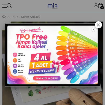
0
Stiker Arti 408
×