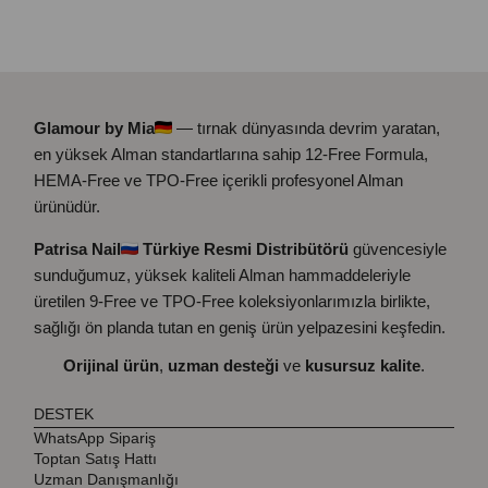
Glamour by Mia
— tırnak dünyasında devrim yaratan,
en yüksek Alman standartlarına sahip 12-Free Formula,
HEMA-Free ve TPO-Free içerikli profesyonel Alman
ürünüdür.
Patrisa Nail
Türkiye Resmi Distribütörü
güvencesiyle
sunduğumuz, yüksek kaliteli Alman hammaddeleriyle
üretilen 9-Free ve TPO-Free koleksiyonlarımızla birlikte,
sağlığı ön planda tutan en geniş ürün yelpazesini keşfedin.
Orijinal ürün
,
uzman desteği
ve
kusursuz kalite
.
DESTEK
WhatsApp Sipariş
Toptan Satış Hattı
Uzman Danışmanlığı