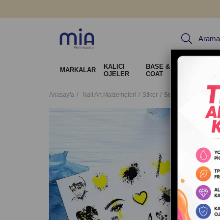
KALICI
BASE & TOP
Jel Sis
MARKALAR
OJELER
COAT
Tırnak 
Anasayfa
Nail Art Malzemeleri
Stiker
Stiker Arti 586