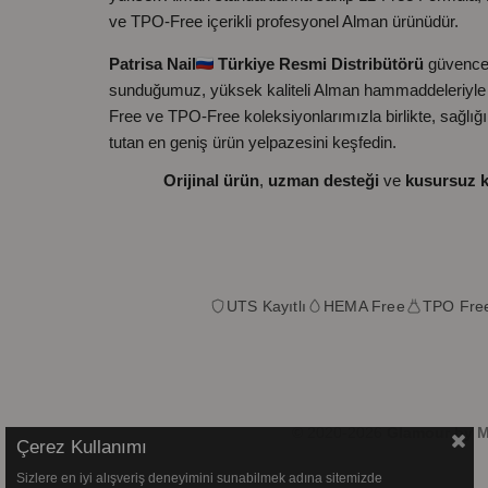
ve TPO-Free içerikli profesyonel Alman ürünüdür.
Patrisa Nail
Türkiye Resmi Distribütörü
güvence
sunduğumuz, yüksek kaliteli Alman hammaddeleriyle ü
Free ve TPO-Free koleksiyonlarımızla birlikte, sağlığ
tutan en geniş ürün yelpazesini keşfedin.
Orijinal ürün
,
uzman desteği
ve
kusursuz k
UTS Kayıtlı
HEMA Free
TPO Fre
© 2020-2026
Glamour by Mi
Çerez Kullanımı
Sizlere en iyi alışveriş deneyimini sunabilmek adına sitemizde