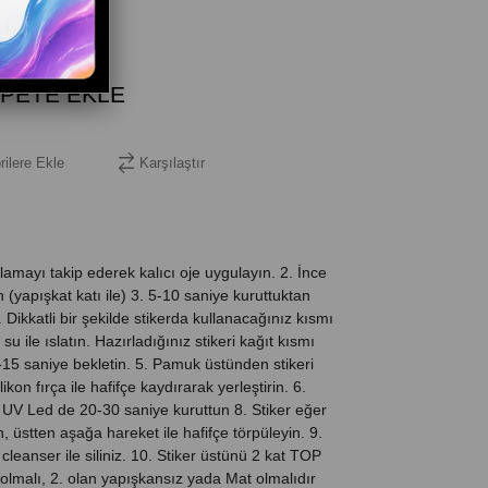
rilere Ekle
Karşılaştır
amayı takip ederek kalıcı oje uygulayın. 2. İnce
(yapışkat katı ile) 3. 5-10 saniye kuruttuktan
4. Dikkatli bir şekilde stikerda kullanacağınız kısmı
su ile ıslatın. Hazırladığınız stikeri kağıt kısmı
5 saniye bekletin. 5. Pamuk üstünden stikeri
likon fırça ile hafifçe kaydırarak yerleştirin. 6.
Ve UV Led de 20-30 saniye kuruttun 8. Stiker eğer
n, üstten aşağa hareket ile hafifçe törpüleyin. 9.
cleanser ile siliniz. 10. Stiker üstünü 2 kat TOP
ı olmalı, 2. olan yapışkansız yada Mat olmalıdır