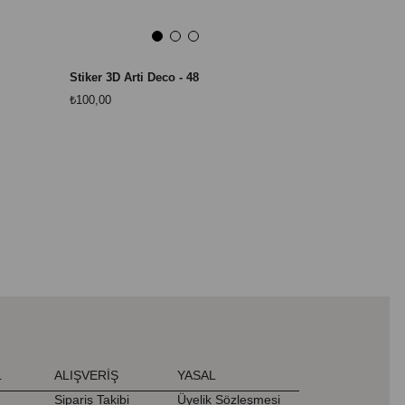
Stiker 3D Arti Deco - 48
Stiker 3D Arti
₺100,00
₺100,00
L
ALIŞVERİŞ
YASAL
Sipariş Takibi
Üyelik Sözleşmesi