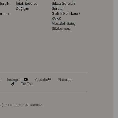
Tercih
İptal, İade ve
Sıkça Sorulan
Değişim
Sorular
rımız
Gizlilik Politikası /
KVKK
Mesafeli Satış
Sözleşmesi
Instagram
Youtube
Pinterest
Tik Tok
Sağlıklı manikür uzmanınız.