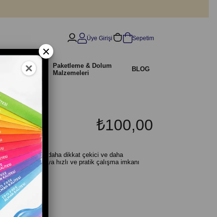
Üye Girişi
Sepetim
×
İndirimli
Paketleme & Dolum
r
BLOG
Ürünler
Malzemeleri
₺100,00
rımlarını daha şık, daha dikkat çekici ve daha
 olduğu için ustaya hızlı ve pratik çalışma imkanı
 hale getirir.