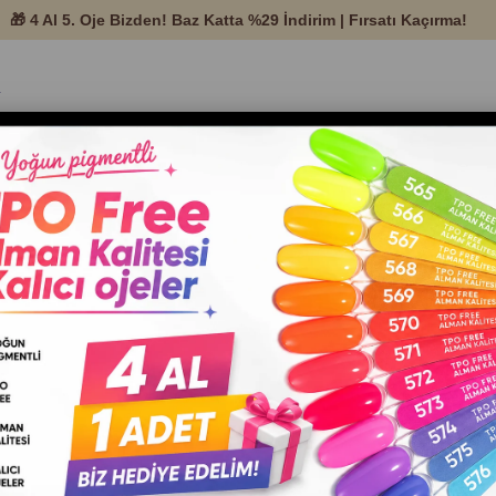
temleri ve Protez
Nail Art
Tırnak Ekipman ve
Setle
Ürünleri
Malzemeleri
Aksesuarları
Stiker Arti 586
Barkod
:
5359937208726
Nail art sticker kullanımı, tırnak tasa
profesyonel gösterir. Uygulaması kolay
sağlar, manikürü kısa sürede daha güzel
RENK