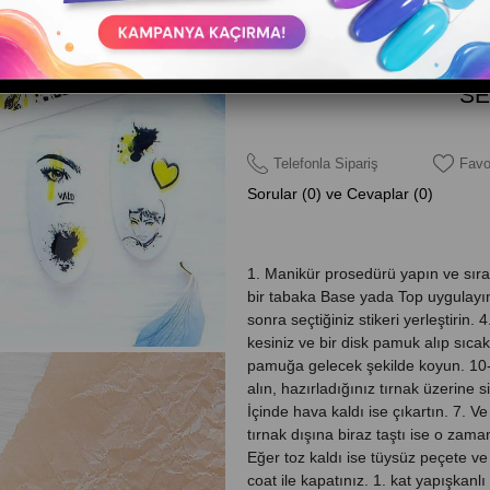
Telefonla Sipariş
Favo
Sorular (0) ve Cevaplar (0)
1. Manikür prosedürü yapın ve sıral
bir tabaka Base yada Top uygulayın 
sonra seçtiğiniz stikeri yerleştirin. 
kesiniz ve bir disk pamuk alıp sıcak 
pamuğa gelecek şekilde koyun. 10-1
alın, hazırladığınız tırnak üzerine si
İçinde hava kaldı ise çıkartın. 7. 
tırnak dışına biraz taştı ise o zama
Eğer toz kaldı ise tüysüz peçete ve 
coat ile kapatınız. 1. kat yapışkanl