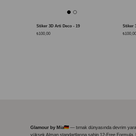
Stiker 3D Arti Deco - 19
Stiker 
₺100,00
₺100,0
Glamour by Mia
— tırnak dünyasında devrim yara
yüksek Alman standartlarına sahip 12-Free Formula