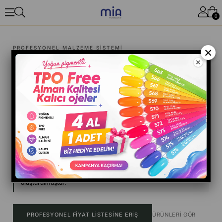
0
PROFESYONEL MALZEME SISTEMI
×
Ustanın elinde
kontrol
malzemede başlar.
Salon için kontrol. Sonuçta tutarlılık.
Profesyoneller için sistem yaklaşımı
Salon ve bireysel ustalar için
Bu sistem her kullanıcı için değil. Profesyonel uygulayıcılar için
oluşturulmuştur.
PROFESYONEL FIYAT LISTESINE ERIŞ
ÜRÜNLERI GÖR