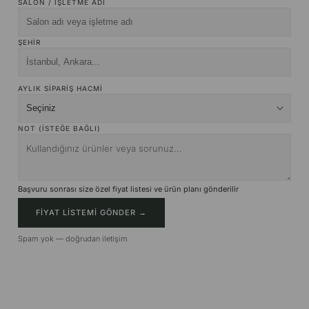
SALON / İŞLETME ADI
ŞEHIR
AYLIK SIPARIŞ HACMI
NOT (ISTEĞE BAĞLI)
Başvuru sonrası size özel fiyat listesi ve ürün planı gönderilir
FIYAT LISTEMI GÖNDER →
Spam yok — doğrudan iletişim