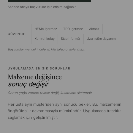
Sadece onaylı başvurular için erişim sağlanır
HEMA içermez
TPO içermez
Akmaz
GÜVENCE
Kontrol kolay
Stabil formül
Uzun süre dayanım
Başvurular manuel incelenir. Her talep onaylanmaz.
UYGULAMADA EN SIK SORUNLAR
Malzeme değişince
sonuç değişir
Sorun çoğu zaman teknik değil, kullanılan sistemdir.
Her usta aynı müşteriden aynı sonucu bekler. Bu, malzemenin
öngörülebilir davranmasıyla mümkündür. Uygulamada tutarlılık
sağlamak için geliştirilmiştir.